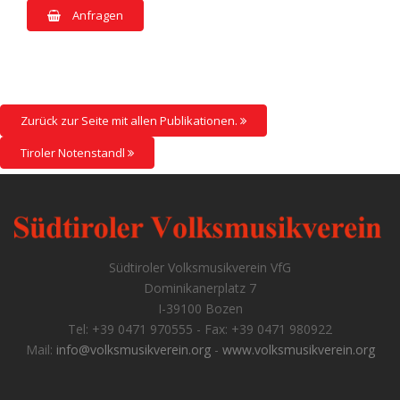
Anfragen
Zurück zur Seite mit allen Publikationen.
Tiroler Notenstandl
Südtiroler Volksmusikverein VfG
Dominikanerplatz 7
I-39100 Bozen
Tel: +39 0471 970555 - Fax: +39 0471 980922
Mail:
info@volksmusikverein.org
-
www.volksmusikverein.org