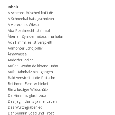
Inhalt:
A scheans Büscherl kaf i dir
A Schneebal hats gschniebn
A viereckats Wiesal
Aba Rossknecht, steh auf
Åber an Zylinder müass' ma håbn
Ach Himml, es ist verspielt!
Admonter Echojodler
Ålmawassal
Audorfer Jodler
Auf da Gwahn da kloane Hahn
Aufn Hahnbalz bin i gangen
Bald verwicklt si die Peitschn
Bei ihrem Fenster hiebei
Bin a lustiger Wildschütz
Da Himml is glaslhoata
Das Jagn, das is ja mei Leben
Das Wurzngraberlied
Der Sennrin Load und Trost