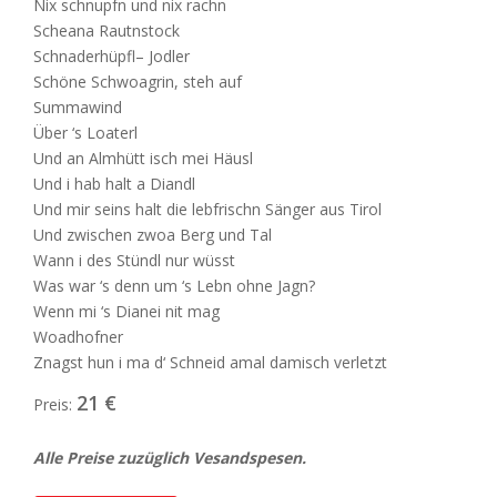
Nix schnupfn und nix rachn
Scheana Rautnstock
Schnaderhüpfl– Jodler
Schöne Schwoagrin, steh auf
Summawind
Über ‘s Loaterl
Und an Almhütt isch mei Häusl
Und i hab halt a Diandl
Und mir seins halt die lebfrischn Sänger aus Tirol
Und zwischen zwoa Berg und Tal
Wann i des Stündl nur wüsst
Was war ‘s denn um ‘s Lebn ohne Jagn?
Wenn mi ‘s Dianei nit mag
Woadhofner
Znagst hun i ma d‘ Schneid amal damisch verletzt
21 €
Preis:
Alle Preise zuzüglich Vesandspesen.