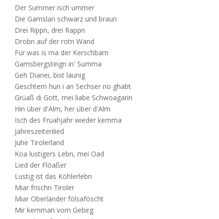
Der Summer isch ummer
Die Gamslan schwarz und braun
Drei Rippn, drei Rappn
Drobn auf der rotn Wand
Für was is ma der Kerschbam
Gamsbergsteign in' Summa
Geh Dianei, bist launig
Geschtern hun i an Sechser no ghabt
Grüaß di Gott, mei liabe Schwoagarin
Hin über d'Alm, her über d'Alm
Isch des Fruahjahr wieder kemma
Jahreszeitenlied
Juhe Tirolerland
Koa lustigers Lebn, mei Oad
Lied der Flöaßer
Lustig ist das Köhlerlebn
Miar frischn Tiroler
Miar Oberländer fölsaföscht
Mir kemman vom Gebirg